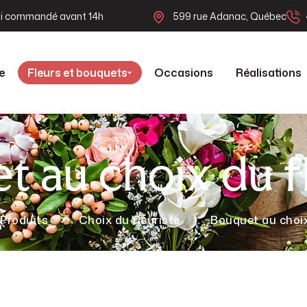
e si commandé avant 14h
599 rue Adanac, Québec
e
Fleurs et bouquets
Occasions
Réalisations
t au choix du fl
Produits
Choix du fleuriste
Bouquet au choix