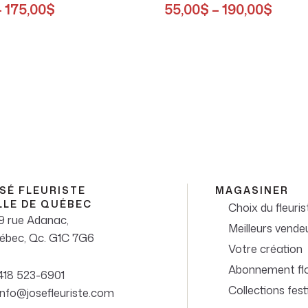
–
175,00
$
55,00
$
–
190,00
$
SÉ FLEURISTE
MAGASINER
LLE DE QUÉBEC
Choix du fleuris
9 rue Adanac,
Meilleurs vende
ébec, Qc. G1C 7G6
Votre création
Abonnement flo
418 523-6901
Collections fest
info@josefleuriste.com