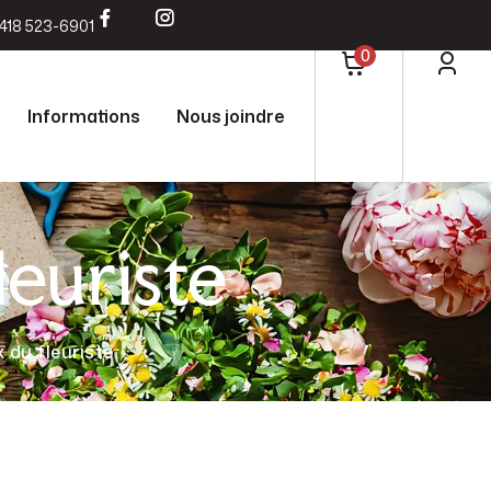
418 523-6901
0
Informations
Nous joindre
euriste
 du fleuriste