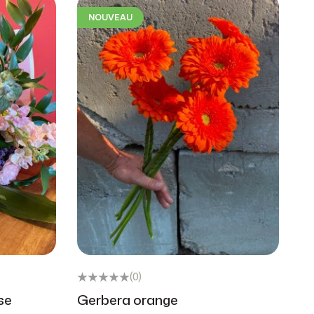
NOUVEAU
(0)
se
Gerbera orange