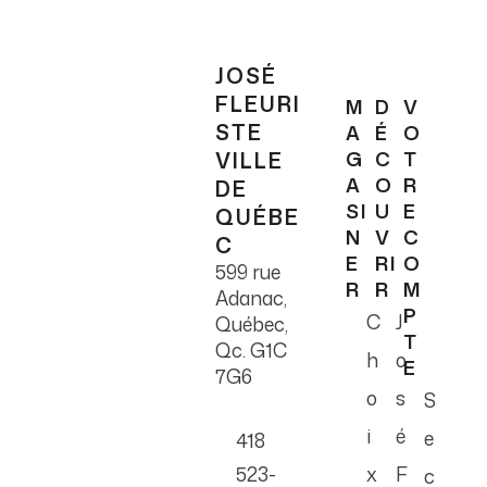
JOSÉ
FLEURI
M
D
V
STE
A
É
O
VILLE
G
C
T
A
O
R
DE
SI
U
E
QUÉBE
N
V
C
C
E
RI
O
599 rue
R
R
M
Adanac,
P
C
J
Québec,
T
Qc. G1C
h
o
E
7G6
o
s
S
i
é
e
418
523-
x
F
c