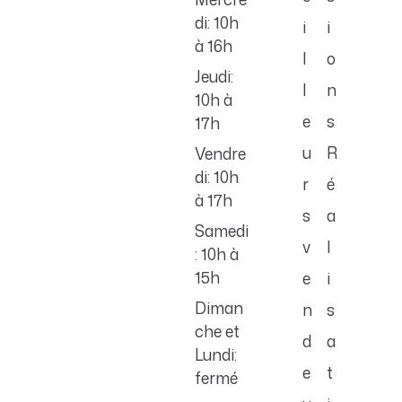
di: 10h
i
i
à 16h
l
o
Jeudi:
l
n
10h à
e
s
17h
u
R
Vendre
di: 10h
r
é
à 17h
s
a
Samedi
v
l
: 10h à
15h
e
i
Diman
n
s
che et
d
a
Lundi:
e
t
fermé