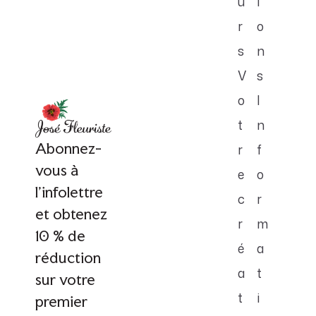
u
i
r
o
s
n
V
s
o
I
t
n
Abonnez-
r
f
vous à
e
o
l'infolettre
c
r
et obtenez
r
m
10 % de
é
a
réduction
a
t
sur votre
t
i
premier