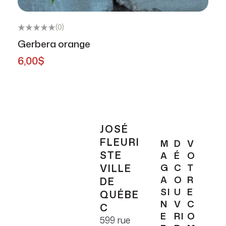
(0)
Gerbera orange
6,00
$
JOSÉ
FLEURI
M
D
V
STE
A
É
O
VILLE
G
C
T
A
O
R
DE
SI
U
E
QUÉBE
N
V
C
C
E
RI
O
599 rue