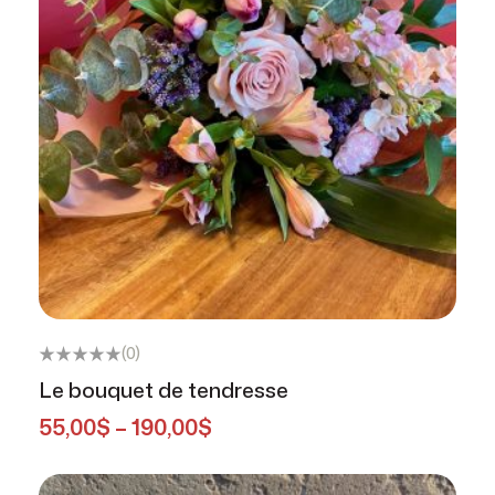
(0)
Le bouquet de tendresse
55,00
$
–
190,00
$