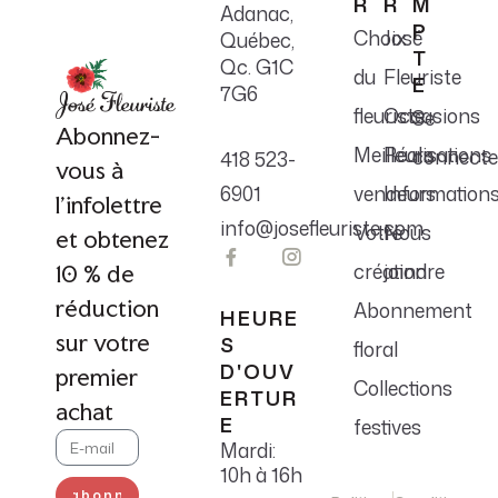
R
R
M
Adanac,
P
Choix
José
Québec,
T
Qc. G1C
du
Fleuriste
E
7G6
fleuriste
Occasions
Se
Abonnez-
Meilleurs
Réalisations
connecte
418 523-
vous à
6901
vendeurs
Information
l'infolettre
info@josefleuriste.com
Votre
Nous
et obtenez
création
joindre
10 % de
réduction
Abonnement
HEURE
sur votre
S
floral
D'OUV
premier
Collections
ERTUR
achat
E
festives
Mardi:
10h à 16h
S'abonner