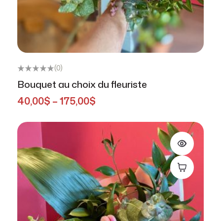
(0)
Bouquet au choix du fleuriste
40,00
$
–
175,00
$
Choix des op