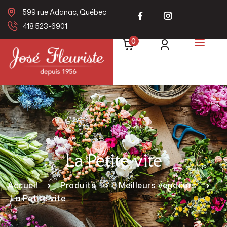
599 rue Adanac, Québec
418 523-6901
0
La Petite vite
Accueil
Produits
Meilleurs vendeurs
La Petite vite