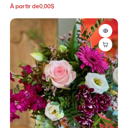
À partir de
0,00
$
Choix des op